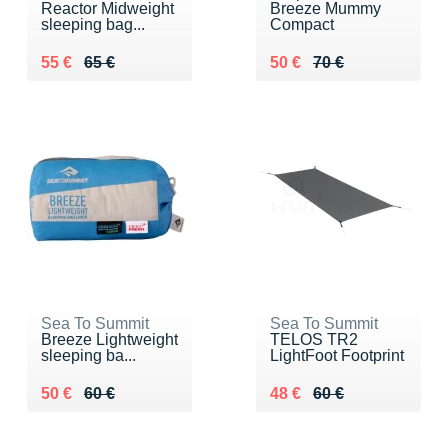
Reactor Midweight
Breeze Mummy
sleeping bag...
Compact
Au lieu de 65 €
Vendu 55 €
Au lieu de 70 €
Vendu 50 €
55 €
65 €
50 €
70 €
Sea To Summit
Sea To Summit
Breeze Lightweight
TELOS TR2
sleeping ba...
LightFoot Footprint
Au lieu de 60 €
Vendu 50 €
Au lieu de 60 €
Vendu 48 €
50 €
60 €
48 €
60 €