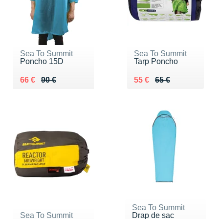
Sea To Summit
Sea To Summit
Poncho 15D
Tarp Poncho
Au lieu de 90 €
Vendu 66 €
Au lieu de 65 €
Vendu 55 €
66 €
90 €
55 €
65 €
Sea To Summit
Sea To Summit
Drap de sac