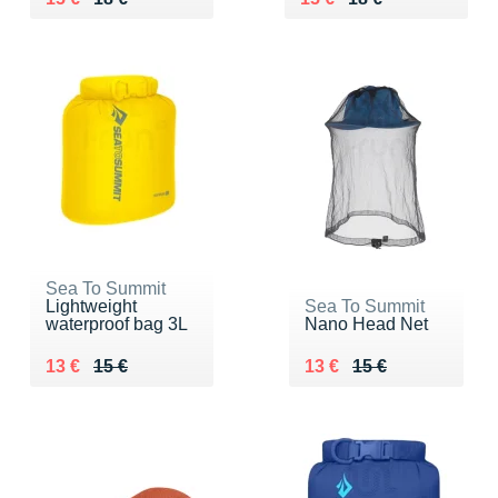
Sea To Summit
Lightweight
Sea To Summit
waterproof bag 3L
Nano Head Net
Au lieu de 15 €
Vendu 13 €
Au lieu de 15 €
Vendu 13 €
13 €
15 €
13 €
15 €