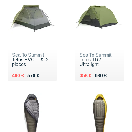
Sea To Summit
Sea To Summit
Telos EVO TR2 2
Telos TR2
places
Ultralight
Au lieu de 570 €
Vendu 460 €
Au lieu de 630 €
Vendu 458 €
460 €
570 €
458 €
630 €