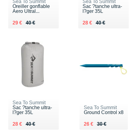
Sea To Summit
Sea To Summit
Oreiller gonflable
Sac ?tanche ultra-
Aero Ultral...
l?ger 35L
Au lieu de 40 €
Vendu 29 €
Au lieu de 40 €
Vendu 28 €
29 €
40 €
28 €
40 €
Sea To Summit
Sac ?tanche ultra-
Sea To Summit
l?ger 35L
Ground Control x8
Au lieu de 40 €
Vendu 28 €
Au lieu de 30 €
Vendu 26 €
28 €
40 €
26 €
30 €