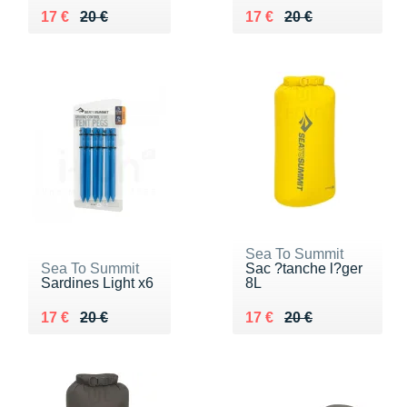
Au lieu de 20 €
Vendu 17 €
Au lieu de 20 €
Vendu 17 €
17 €
20 €
17 €
20 €
Sea To Summit
Sea To Summit
Sac ?tanche l?ger
Sardines Light x6
8L
Au lieu de 20 €
Vendu 17 €
Au lieu de 20 €
Vendu 17 €
17 €
20 €
17 €
20 €