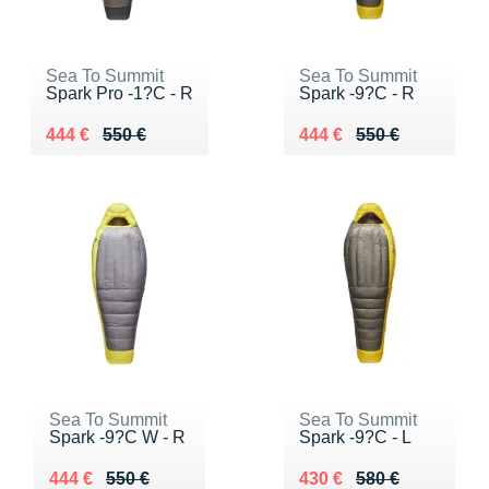
Sea To Summit
Sea To Summit
Spark Pro -1?C - R
Spark -9?C - R
Au lieu de 550 €
Vendu 444 €
Au lieu de 550 €
Vendu 444 €
444 €
550 €
444 €
550 €
Sea To Summit
Sea To Summit
Spark -9?C W - R
Spark -9?C - L
Au lieu de 550 €
Vendu 444 €
Au lieu de 580 €
Vendu 430 €
444 €
550 €
430 €
580 €