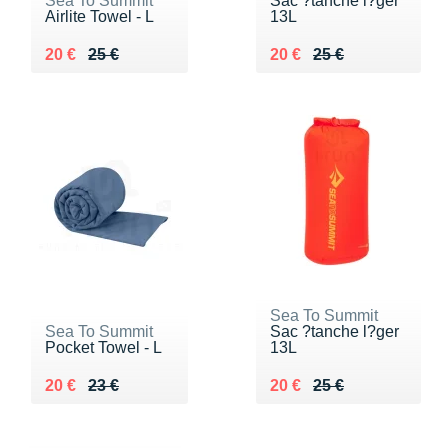
Sea To Summit
Sac ?tanche l?ger
Airlite Towel - L
13L
Au lieu de 25 €
Vendu 20 €
Au lieu de 25 €
Vendu 20 €
20 €
25 €
20 €
25 €
Sea To Summit
Sea To Summit
Sac ?tanche l?ger
Pocket Towel - L
13L
Au lieu de 23 €
Vendu 20 €
Au lieu de 25 €
Vendu 20 €
20 €
23 €
20 €
25 €