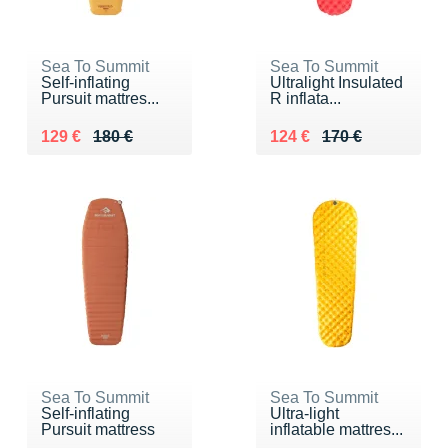
Sea To Summit
Sea To Summit
Self-inflating
Ultralight Insulated
Pursuit mattres...
R inflata...
Au lieu de 180 €
Vendu 129 €
Au lieu de 170 €
Vendu 124 €
129 €
180 €
124 €
170 €
Sea To Summit
Sea To Summit
Self-inflating
Ultra-light
Pursuit mattress
inflatable mattres...