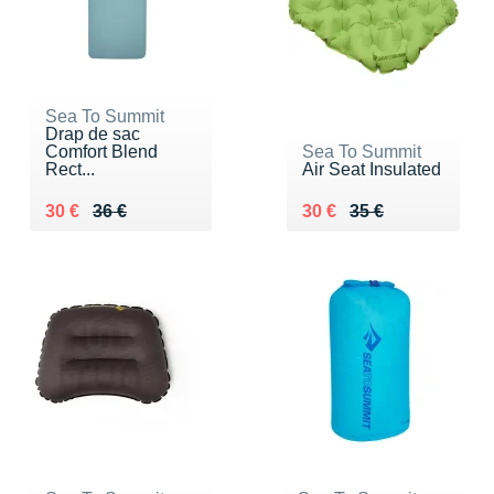
Sea To Summit
Drap de sac
Comfort Blend
Sea To Summit
Rect...
Air Seat Insulated
Au lieu de 36 €
Vendu 30 €
Au lieu de 35 €
Vendu 30 €
30 €
36 €
30 €
35 €