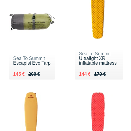
Sea To Summit
Sea To Summit
Ultralight XR
Escapist Evo Tarp
inflatable mattress
Au lieu de 200 €
Vendu 145 €
Au lieu de 170 €
Vendu 144 €
145 €
200 €
144 €
170 €