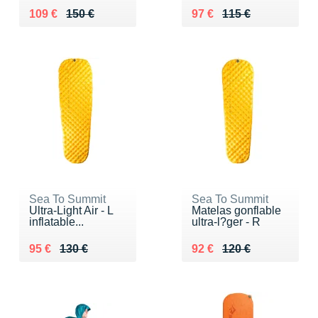
Au lieu de 150 €
Vendu 109 €
Au lieu de 115 €
Vendu 97 €
109 €
150 €
97 €
115 €
Sea To Summit
Sea To Summit
Ultra-Light Air - L
Matelas gonflable
inflatable...
ultra-l?ger - R
Au lieu de 130 €
Vendu 95 €
Au lieu de 120 €
Vendu 92 €
95 €
130 €
92 €
120 €