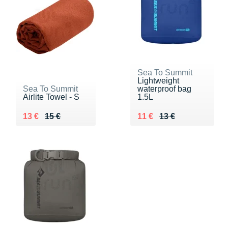
Sea To Summit
Lightweight
Sea To Summit
waterproof bag
Airlite Towel - S
1.5L
Au lieu de 15 €
Vendu 13 €
Au lieu de 13 €
Vendu 11 €
13 €
15 €
11 €
13 €