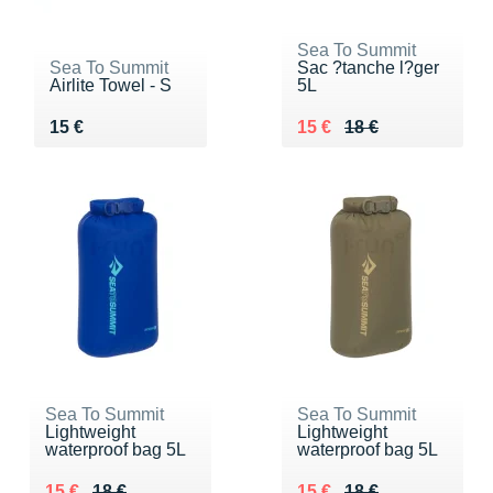
Sea To Summit
Sea To Summit
Sac ?tanche l?ger
Airlite Towel - S
5L
Vendu 15 €
Au lieu de 18 €
Vendu 15 €
15 €
15 €
18 €
Sea To Summit
Sea To Summit
Lightweight
Lightweight
waterproof bag 5L
waterproof bag 5L
Au lieu de 18 €
Vendu 15 €
Au lieu de 18 €
Vendu 15 €
15 €
18 €
15 €
18 €