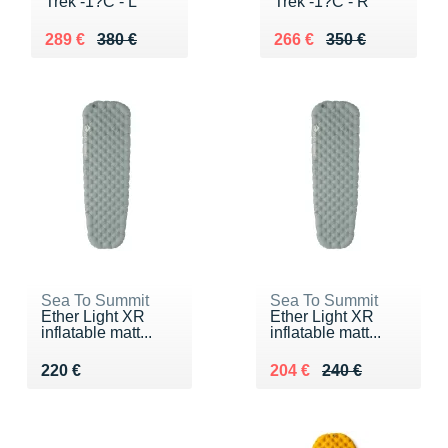
Trek -1?C - L
Trek -1?C - R
Au lieu de 380 €
Vendu 289 €
Au lieu de 350 €
Vendu 266 €
289 €
380 €
266 €
350 €
Sea To Summit
Sea To Summit
Ether Light XR
Ether Light XR
inflatable matt...
inflatable matt...
Vendu 220 €
Au lieu de 240 €
Vendu 204 €
220 €
204 €
240 €