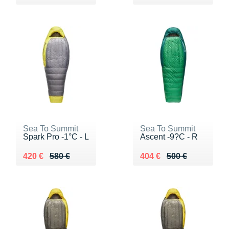
Sea To Summit
Sea To Summit
Spark Pro -1°C - L
Ascent -9?C - R
Au lieu de 580 €
Vendu 420 €
Au lieu de 500 €
Vendu 404 €
420 €
580 €
404 €
500 €