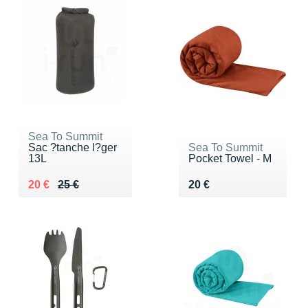
Sea To Summit
Sac ?tanche l?ger
Sea To Summit
13L
Pocket Towel - M
Au lieu de 25 €
Vendu 20 €
Vendu 20 €
20 €
25 €
20 €