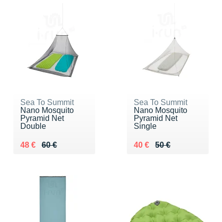
Sea To Summit
Sea To Summit
Nano Mosquito
Nano Mosquito
Pyramid Net
Pyramid Net
Double
Single
Au lieu de 60 €
Vendu 48 €
Au lieu de 50 €
Vendu 40 €
48 €
60 €
40 €
50 €