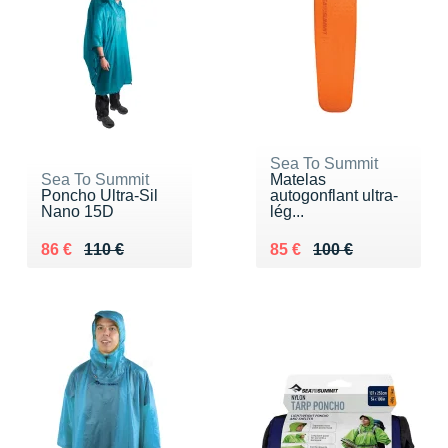
Sea To Summit
Sea To Summit
Matelas
Poncho Ultra-Sil
autogonflant ultra-
Nano 15D
lég...
Au lieu de 110 €
Vendu 86 €
Au lieu de 100 €
Vendu 85 €
86 €
110 €
85 €
100 €