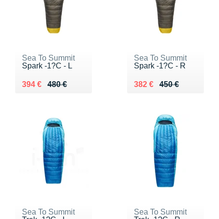
Sea To Summit
Sea To Summit
Spark -1?C - L
Spark -1?C - R
Au lieu de 480 €
Vendu 394 €
Au lieu de 450 €
Vendu 382 €
394 €
480 €
382 €
450 €
Sea To Summit
Sea To Summit