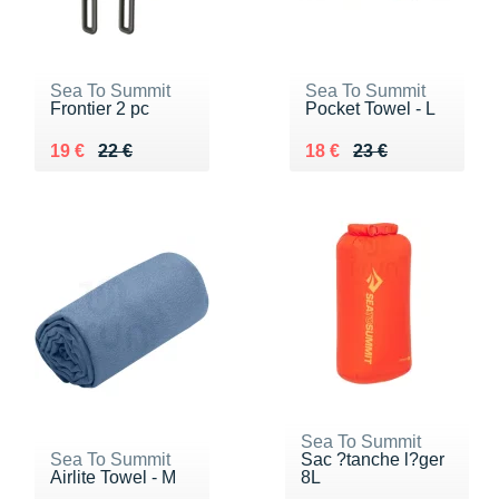
Sea To Summit
Sea To Summit
Frontier 2 pc
Pocket Towel - L
Au lieu de 22 €
Vendu 19 €
Au lieu de 23 €
Vendu 18 €
19 €
22 €
18 €
23 €
Sea To Summit
Sea To Summit
Sac ?tanche l?ger
Airlite Towel - M
8L