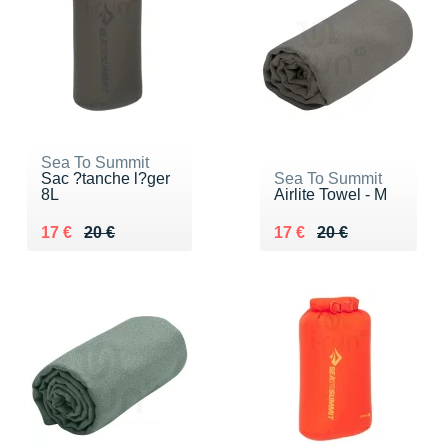
Sea To Summit
Sac ?tanche l?ger
Sea To Summit
8L
Airlite Towel - M
Au lieu de 20 €
Vendu 17 €
Au lieu de 20 €
Vendu 17 €
17 €
20 €
17 €
20 €