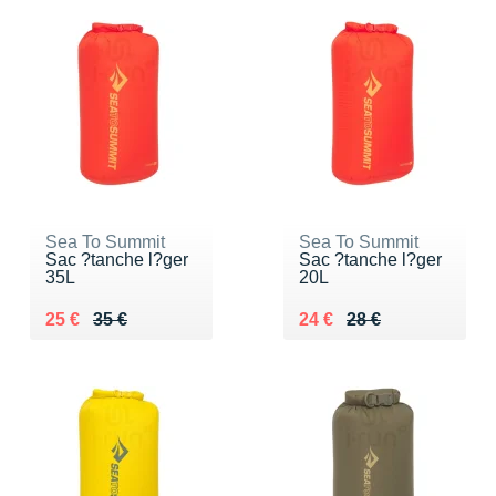
Sea To Summit
Sea To Summit
Sac ?tanche l?ger
Sac ?tanche l?ger
35L
20L
Au lieu de 35 €
Vendu 25 €
Au lieu de 28 €
Vendu 24 €
25 €
35 €
24 €
28 €