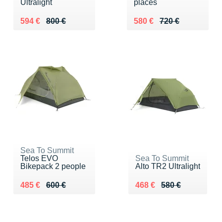
Ultralight
places
Au lieu de 800 €
Vendu 594 €
Au lieu de 720 €
Vendu 580 €
594 €
800 €
580 €
720 €
Sea To Summit
Telos EVO
Sea To Summit
Bikepack 2 people
Alto TR2 Ultralight
Au lieu de 600 €
Vendu 485 €
Au lieu de 580 €
Vendu 468 €
485 €
600 €
468 €
580 €