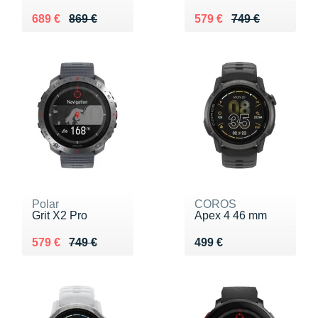
Au lieu de 869 €
Vendu 689 €
Au lieu de 749 €
Vendu 579 €
689 €
869 €
579 €
749 €
Polar
COROS
Grit X2 Pro
Apex 4 46 mm
Au lieu de 749 €
Vendu 579 €
Vendu 499 €
579 €
749 €
499 €