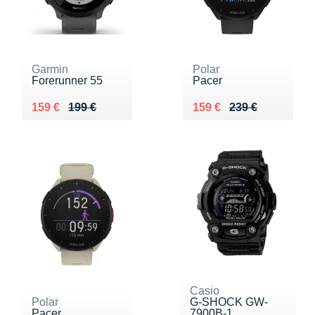
Garmin
Polar
Forerunner 55
Pacer
Au lieu de 199 €
Vendu 159 €
Au lieu de 239 €
Vendu 159 €
159 €
199 €
159 €
239 €
Casio
Polar
G-SHOCK GW-
Pacer
7900B-1