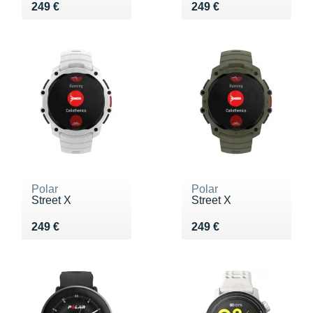
Vendu 249 €
Vendu 249 €
249 €
249 €
Polar
Polar
Street X
Street X
Vendu 249 €
Vendu 249 €
249 €
249 €