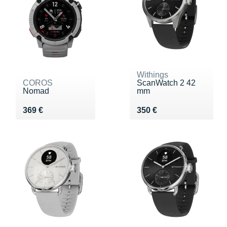
Withings
COROS
ScanWatch 2 42
Nomad
mm
Vendu 369 €
Vendu 350 €
369 €
350 €