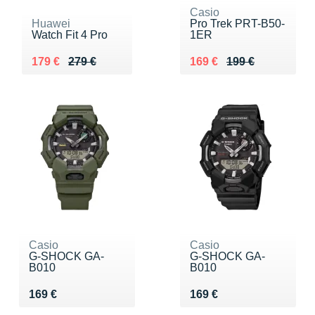
Casio
Huawei
Pro Trek PRT-B50-
Watch Fit 4 Pro
1ER
Au lieu de 279 €
Vendu 179 €
Au lieu de 199 €
Vendu 169 €
179 €
279 €
169 €
199 €
Casio
Casio
G-SHOCK GA-
G-SHOCK GA-
B010
B010
Vendu 169 €
Vendu 169 €
169 €
169 €