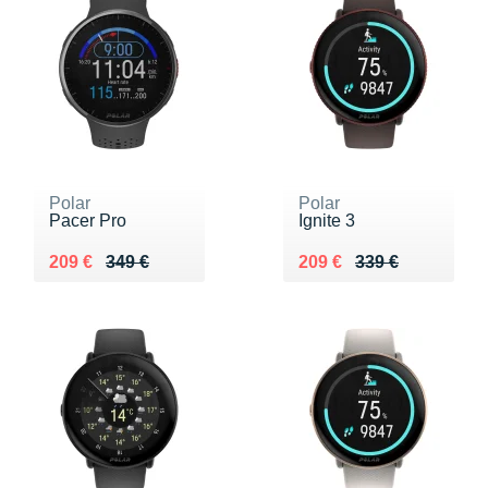
Polar
Polar
Pacer Pro
Ignite 3
Au lieu de 349 €
Vendu 209 €
Au lieu de 339 €
Vendu 209 €
209 €
349 €
209 €
339 €