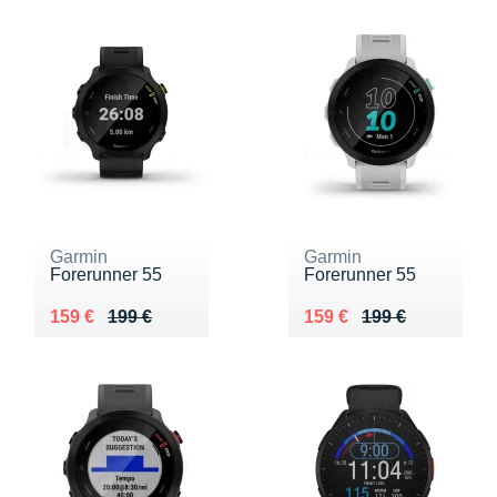
Garmin
Garmin
Forerunner 55
Forerunner 55
Au lieu de 199 €
Vendu 159 €
Au lieu de 199 €
Vendu 159 €
159 €
199 €
159 €
199 €