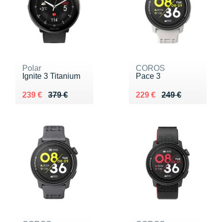
Polar
COROS
Ignite 3 Titanium
Pace 3
Au lieu de 379 €
Vendu 239 €
Au lieu de 249 €
Vendu 229 €
239 €
379 €
229 €
249 €