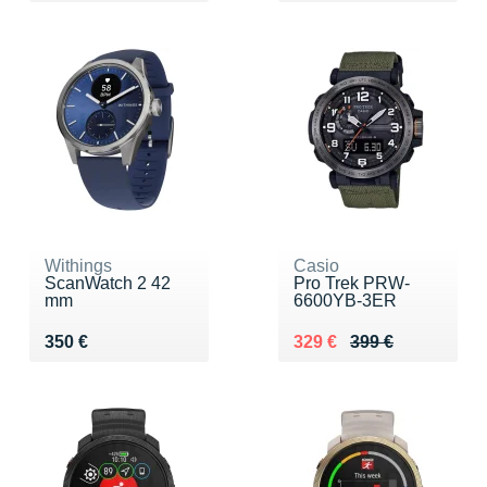
Withings
Casio
ScanWatch 2 42
Pro Trek PRW-
mm
6600YB-3ER
Vendu 350 €
Au lieu de 399 €
Vendu 329 €
350 €
329 €
399 €