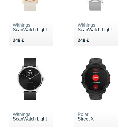
Withings
Withings
ScanWatch Light
ScanWatch Light
Vendu 249 €
Vendu 249 €
249 €
249 €
Withings
Polar
ScanWatch Light
Street X