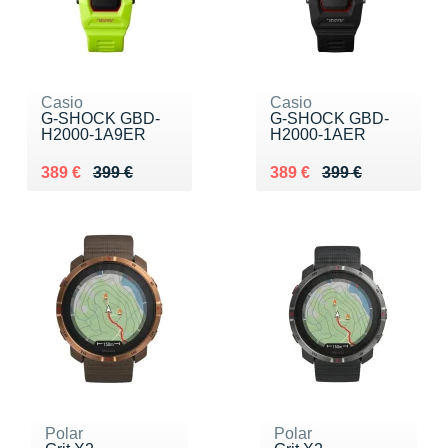
Casio
Casio
G-SHOCK GBD-
G-SHOCK GBD-
H2000-1A9ER
H2000-1AER
Au lieu de 399 €
Vendu 389 €
Au lieu de 399 €
Vendu 389 €
389 €
399 €
389 €
399 €
Polar
Polar