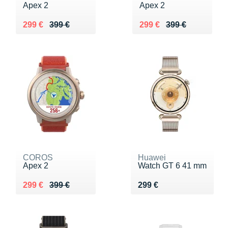
Apex 2
Apex 2
Au lieu de 399 €
Vendu 299 €
Au lieu de 399 €
Vendu 299 €
299 €
399 €
299 €
399 €
COROS
Huawei
Apex 2
Watch GT 6 41 mm
Au lieu de 399 €
Vendu 299 €
Vendu 299 €
299 €
399 €
299 €