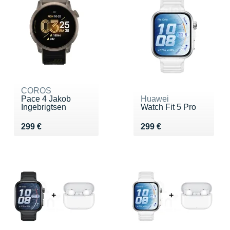
COROS
Pace 4 Jakob
Huawei
Ingebrigtsen
Watch Fit 5 Pro
Vendu 299 €
Vendu 299 €
299 €
299 €