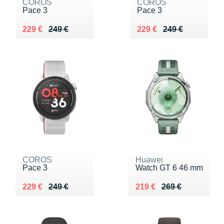
COROS
COROS
Pace 3
Pace 3
Au lieu de 249 €
Vendu 229 €
Au lieu de 249 €
Vendu 229 €
229 €
249 €
229 €
249 €
COROS
Huawei
Pace 3
Watch GT 6 46 mm
Au lieu de 249 €
Vendu 229 €
Au lieu de 269 €
Vendu 219 €
229 €
249 €
219 €
269 €