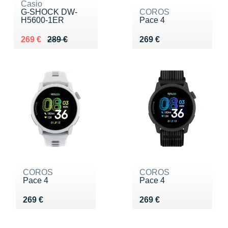
Casio
G-SHOCK DW-
COROS
H5600-1ER
Pace 4
Au lieu de 289 €
Vendu 269 €
Vendu 269 €
269 €
289 €
269 €
COROS
COROS
Pace 4
Pace 4
Vendu 269 €
Vendu 269 €
269 €
269 €