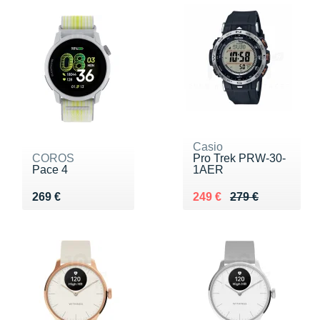
Casio
COROS
Pro Trek PRW-30-
Pace 4
1AER
Vendu 269 €
Au lieu de 279 €
Vendu 249 €
269 €
249 €
279 €