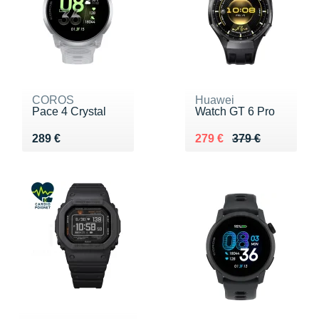
COROS
Huawei
Pace 4 Crystal
Watch GT 6 Pro
Vendu 289 €
Au lieu de 379 €
Vendu 279 €
289 €
279 €
379 €