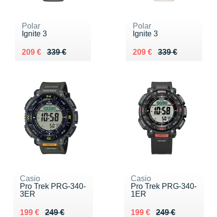
Polar
Polar
Ignite 3
Ignite 3
Au lieu de 339 €
Vendu 209 €
Au lieu de 339 €
Vendu 209 €
209 €
339 €
209 €
339 €
Casio
Casio
Pro Trek PRG-340-
Pro Trek PRG-340-
3ER
1ER
Au lieu de 249 €
Vendu 199 €
Au lieu de 249 €
Vendu 199 €
199 €
249 €
199 €
249 €