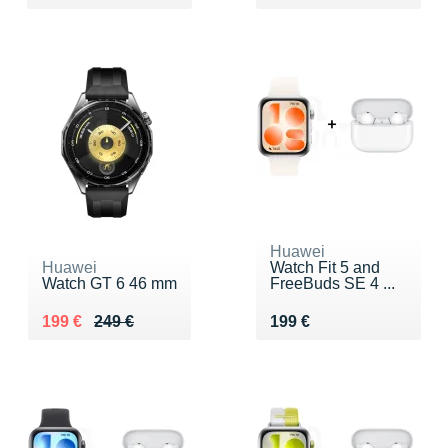
Huawei
Huawei
Watch Fit 5 and
Watch GT 6 46 mm
FreeBuds SE 4 ...
Au lieu de 249 €
Vendu 199 €
Vendu 199 €
199 €
249 €
199 €