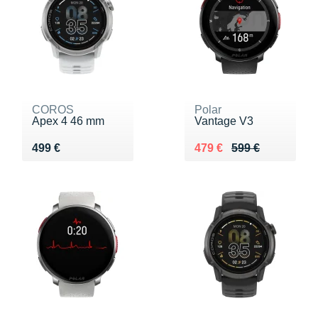
COROS
Polar
Apex 4 46 mm
Vantage V3
Vendu 499 €
Au lieu de 599 €
Vendu 479 €
499 €
479 €
599 €