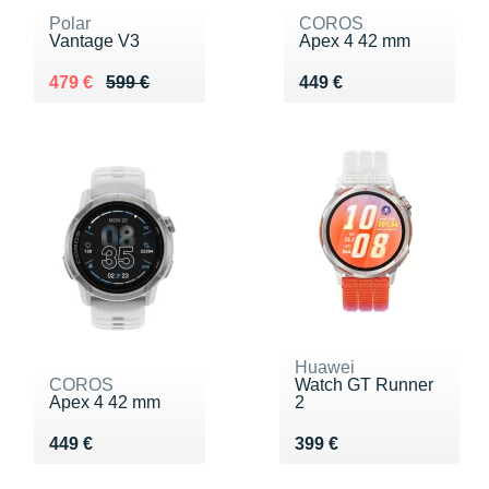
Polar
COROS
Vantage V3
Apex 4 42 mm
Au lieu de 599 €
Vendu 479 €
Vendu 449 €
479 €
599 €
449 €
Huawei
COROS
Watch GT Runner
Apex 4 42 mm
2
Vendu 449 €
Vendu 399 €
449 €
399 €