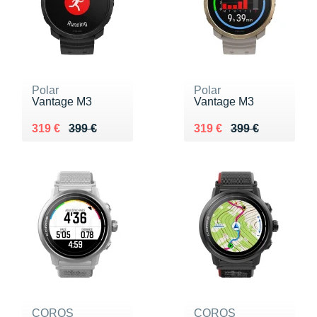
Polar
Polar
Vantage M3
Vantage M3
Au lieu de 399 €
Vendu 319 €
Au lieu de 399 €
Vendu 319 €
319 €
399 €
319 €
399 €
COROS
COROS